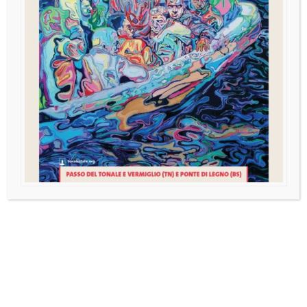
GIORNATE, EXPO E CONCERTI
RIFERIMENTI E CONTATTI:
Tel. segreteria
+39 349
6084688 ; +39 377 456793
Mail:
tonalestate@gmail.com
© 2026
Tonalestate 2026