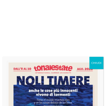
palestinese di Mahmoud Abbas tra il 2013 e il
2014. Anwar Abu Eisheh ai giovani partecipanti
dell’
international summer university
di
Tonalestate, in corso fino a domani tra Ponte di
Legno, Passo del Tonale e Vermiglio, parla della
Palestina snocciolando un racconto che sa di
resilienza, di pazienza e perfino di ottimismo
nonostante, dice, Hebron sia sempre più sotto
la morsa dell’esercito e dei coloni israeliani.
CHIUDI
«Con 250.000 abitanti, in città non c’è
nemmeno l’1% di spazi verdi, mentre nella
colonia più vicina ce ne sono il 20%. Questo
accade per tutto, dall’acqua all’elettricità»,
riferisce.